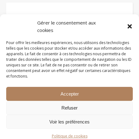
Gérer le consentement aux
cookies
Voir tous les articles
Pour offrir les meilleures expériences, nous utilisons des technologies
telles que les cookies pour stocker et/ou accéder aux informations des
appareils. Le fait de consentir à ces technologies nous permettra de
traiter des données telles que le comportement de navigation ou les ID
uniques sur ce site. Le fait de ne pas consentir ou de retirer son
consentement peut avoir un effet négatif sur certaines caractéristiques
et fonctions.
Accepter
2026 ©EDUCATIONVOYAGEUSE
Refuser
Thème Ashe par
WP Royal
.
Voir les préférences
google.com, pub-1562792526154104, DIRECT,
Politique de cookies
f08c47fec0942fa0