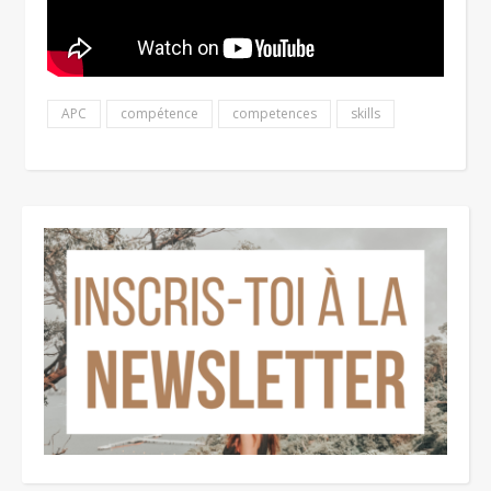
APC
compétence
competences
skills