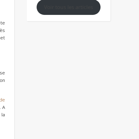
Voir tous les articles
ite
rès
jet
sse
son
 de
. A
 la