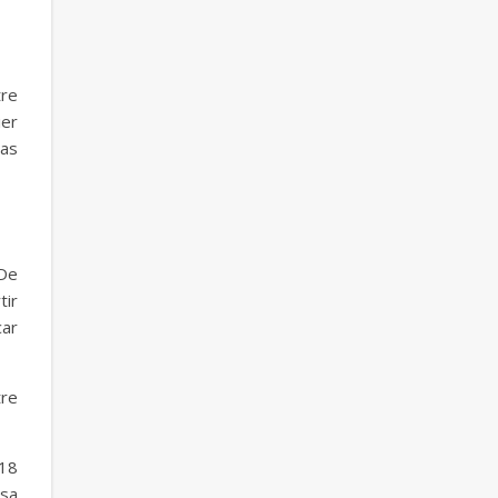
tre
ier
pas
 De
tir
car
tre
 18
 sa