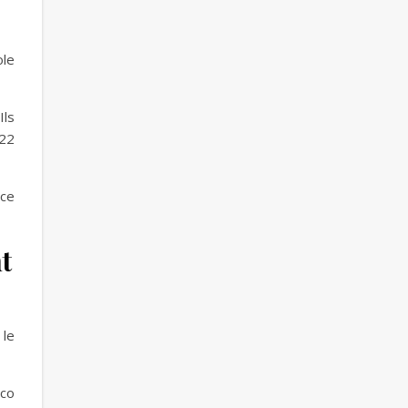
ole
Ils
 22
nce
t
 le
 co