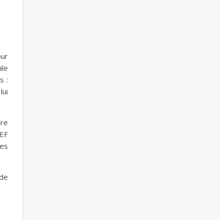
our
ale
s :
lui
tre
TEF
des
 de