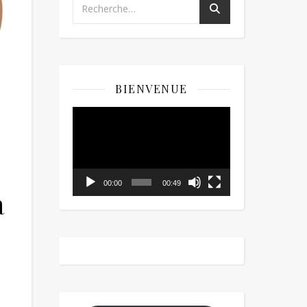
BIENVENUE
Lecteur
vidéo
00:00
00:49
à