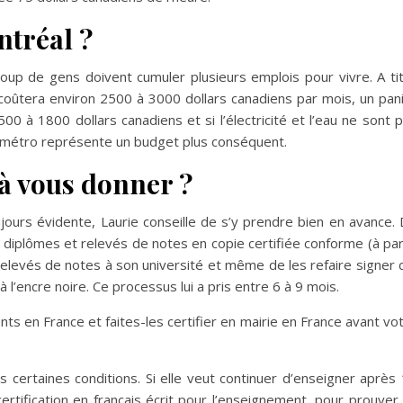
ontréal ?
oup de gens doivent cumuler plusieurs emplois pour vivre. A ti
coûtera environ 2500 à 3000 dollars canadiens par mois, un pan
0 à 1800 dollars canadiens et si l’électricité et l’eau ne sont 
 métro représente un budget plus conséquent.
 à vous donner ?
ours évidente, Laurie conseille de s’y prendre bien en avance.
 diplômes et relevés de notes en copie certifiée conforme (à par
relevés de notes à son université et même de les refaire signer 
 l’encre noire. Ce processus lui a pris entre 6 à 9 mois.
ts en France et faites-les certifier en mairie en France avant vo
certaines conditions. Si elle veut continuer d’enseigner après
certification en français écrit pour l’enseignement, pour prouver