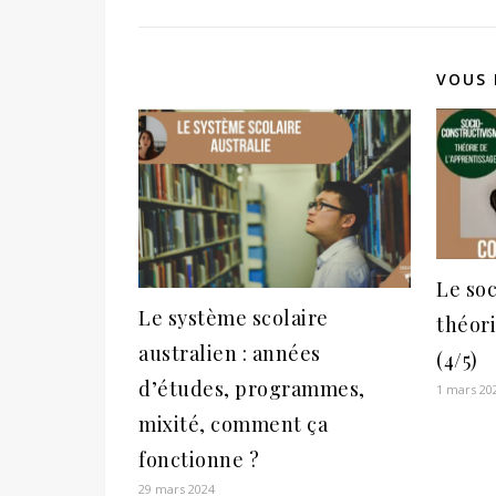
VOUS 
Le so
Le système scolaire
théori
australien : années
(4/5)
d’études, programmes,
1 mars 20
mixité, comment ça
fonctionne ?
29 mars 2024