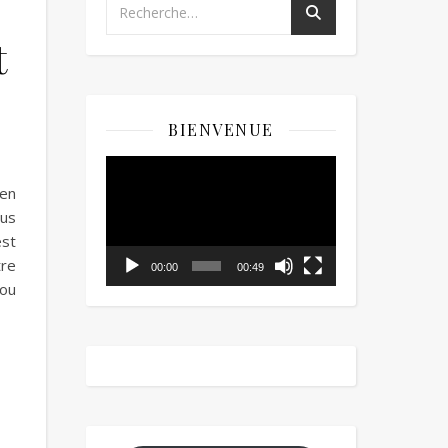
t
BIENVENUE
Lecteur
vidéo
’en
ous
est
tre
00:00
00:49
 ou