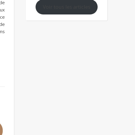
 de
Voir tous les articles
aux
nce
 de
ans