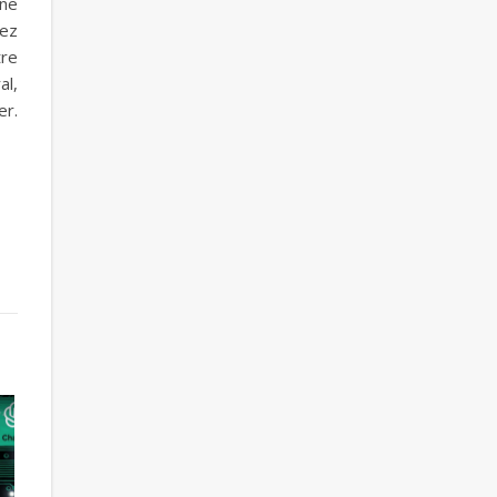
îne
yez
tre
al,
er.