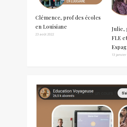
Clémence, prof des écoles
en Louisiane
Julie,
23 août 2022
FLE e
Espag
13 janvier