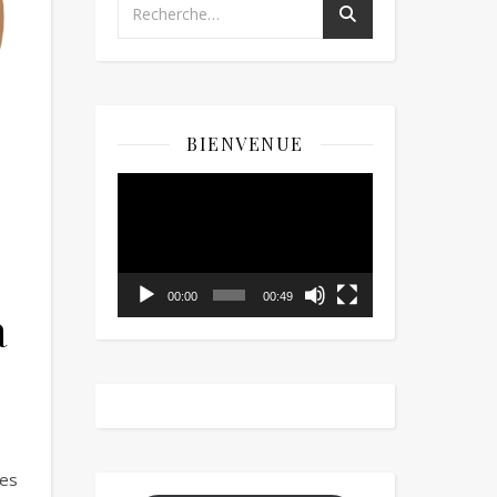
BIENVENUE
Lecteur
vidéo
00:00
00:49
à
des